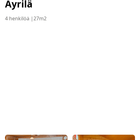
Äyrilä
4 henkilöä |
27m2