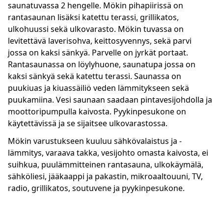
saunatuvassa 2 hengelle. Mökin pihapiirissä on
rantasaunan lisäksi katettu terassi, grillikatos,
ulkohuussi sekä ulkovarasto. Mökin tuvassa on
levitettävä laverisohva, keittosyvennys, sekä parvi
jossa on kaksi sänkyä. Parvelle on jyrkät portaat.
Rantasaunassa on löylyhuone, saunatupa jossa on
kaksi sänkyä sekä katettu terassi. Saunassa on
puukiuas ja kiuassäiliö veden lämmitykseen sekä
puukamiina. Vesi saunaan saadaan pintavesijohdolla ja
moottoripumpulla kaivosta. Pyykinpesukone on
käytettävissä ja se sijaitsee ulkovarastossa.
Mökin varustukseen kuuluu sähkövalaistus ja -
lämmitys, varaava takka, vesijohto omasta kaivosta, ei
suihkua, puulämmitteinen rantasauna, ulkokäymälä,
sähköliesi, jääkaappi ja pakastin, mikroaaltouuni, TV,
radio, grillikatos, soutuvene ja pyykinpesukone.