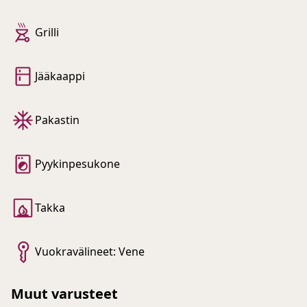
Grilli
Jääkaappi
Pakastin
Pyykinpesukone
Takka
Vuokravälineet: Vene
Muut varusteet