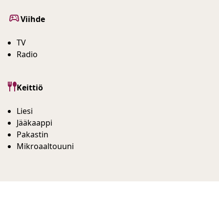
Viihde
TV
Radio
Keittiö
Liesi
Jääkaappi
Pakastin
Mikroaaltouuni