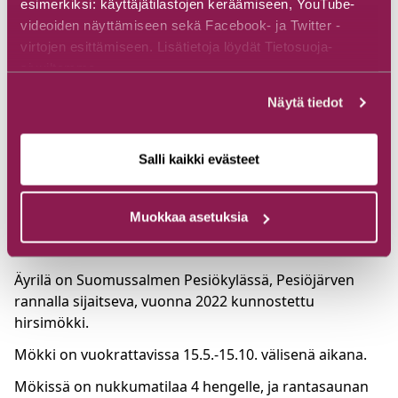
esimerkiksi: käyttäjätilastojen keräämiseen, YouTube-
videoiden näyttämiseen sekä Facebook- ja Twitter -
virtojen esittämiseen. Lisätietoja löydät Tietosuoja-
sivuiltamme.
Näytä tiedot
Salli kaikki evästeet
Muokkaa asetuksia
Tietoja majoituspaikasta
Äyrilä on Suomussalmen Pesiökylässä, Pesiöjärven
rannalla sijaitseva, vuonna 2022 kunnostettu
hirsimökki.
Mökki on vuokrattavissa 15.5.-15.10. välisenä aikana.
Mökissä on nukkumatilaa 4 hengelle, ja rantasaunan