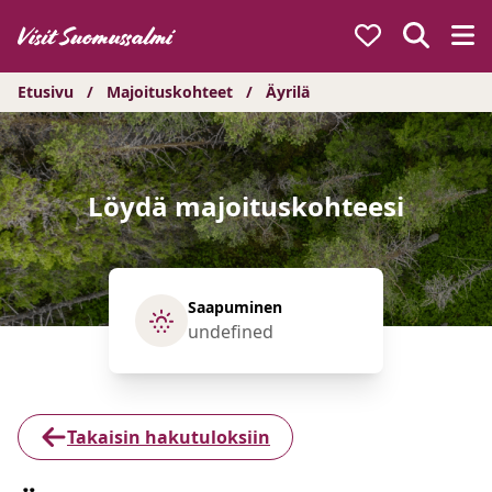
Hyppää
sisältöön
Etusivu
/
Majoituskohteet
/
Äyrilä
Löydä majoituskohteesi
Saapuminen
Takaisin hakutuloksiin