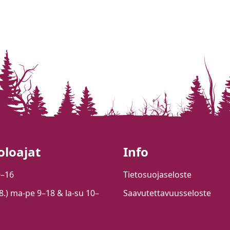
oloajat
Info
9–16
Tietosuojaseloste
.8.) ma-pe 9–18 & la-su 10–
Saavutettavuusseloste