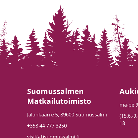
Suomussalmen
Auki
Matkailutoimisto
ma-pe 
Jalonkaarre 5, 89600 Suomussalmi
(15.6.-9
18
+358 44 777 3250
visit(at)suomussalmi.fi