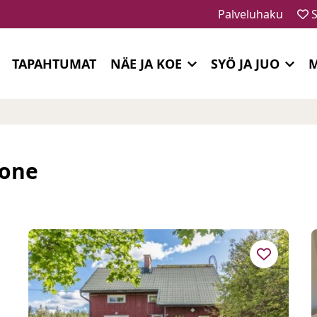
Palveluhaku
S
TAPAHTUMAT
NÄE JA KOE
SYÖ JA JUO
M
kone