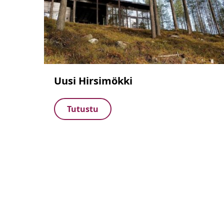
Uusi Hirsimökki
Tutustu
Artikkelien
sivutus