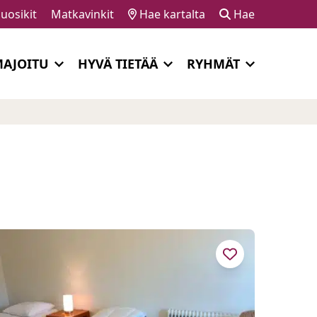
uosikit
Matkavinkit
Hae kartalta
Hae
AJOITU
HYVÄ TIETÄÄ
RYHMÄT