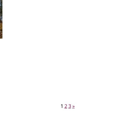
1
2
3
»