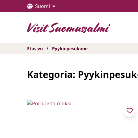
Hyppää
Suomi
sisältöön
Etusivu
/
Pyykinpesukone
Kategoria:
Pyykinpesu