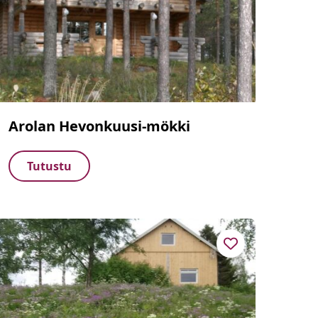
Arolan Hevonkuusi-mökki
Tutustu