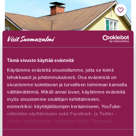
Tämä sivusto käyttää evästeitä
Käytämme evästeitä sivustollamme, jotta se toimii
tehokkaasti ja johdonmukaisesti. Osa evästeistä on
sivustomme luotettavan ja turvallisen toiminnan kannalta
välttämättömiä. Mikäli annat luvan, käytämme evästeitä
myös sivustomme sisältöjen kehittämiseen,
Arolan Pirtin aamiaismajoitus
esimerkiksi: käyttäjätilastojen keräämiseen, YouTube-
videoiden näyttämiseen sekä Facebook- ja Twitter -
virtojen esittämiseen. Lisätietoja löydät Tietosuoja-
Tutustu
sivuiltamme.