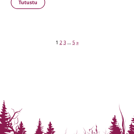
Tutustu
Artikkelien
1
2
3
…
5
»
sivutus