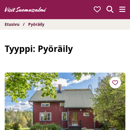
Hyppää
sisältöön
Etusivu
/
Pyöräily
Tyyppi:
Pyöräily