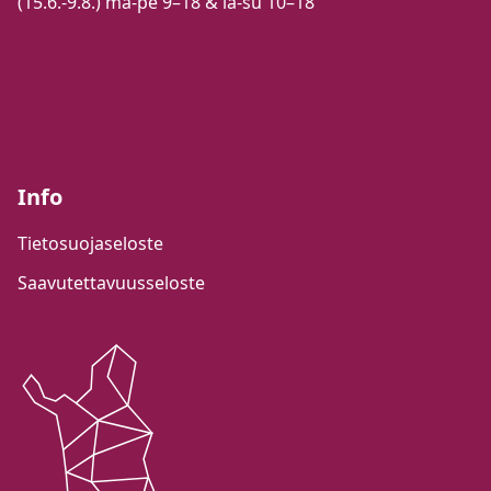
(15.6.-9.8.) ma-pe 9–18 & la-su 10–18
Info
Tietosuojaseloste
Saavutettavuusseloste