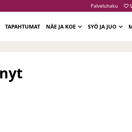
Palveluhaku
S
TAPAHTUMAT
NÄE JA KOE
SYÖ JA JUO
M
ynyt