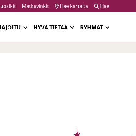
uosikit
Matkavinkit
Hae kartalta
Hae
AJOITU
HYVÄ TIETÄÄ
RYHMÄT