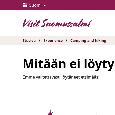
Hyppää
Suomi
sisältöön
Etusivu
/
Experience
/
Camping and hiking
Mitään ei löyt
Emme valitettavasti löytäneet etsimääsi.