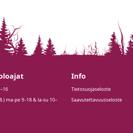
oloajat
Info
9–16
Tietosuojaseloste
.8.) ma-pe 9–18 & la-su 10–
Saavutettavuusseloste