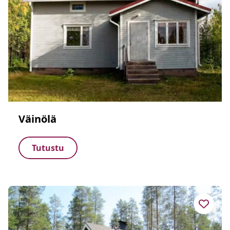
Väinölä
Tutustu