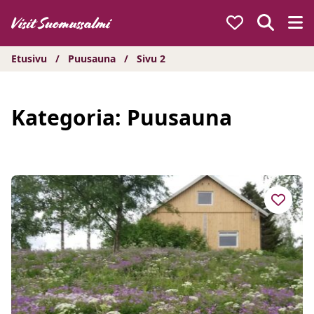
Hyppää
sisältöön
Etusivu
/
Puusauna
/
Sivu 2
Kategoria:
Puusauna