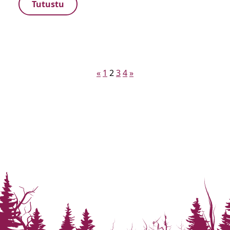
Tutustu
Artikkelien
«
1
2
3
4
»
sivutus