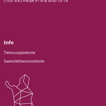
(15.6.-9.8.) ma-pe 9–18 & la-su 10–18
Info
Tietosuojaseloste
Saavutettavuusseloste