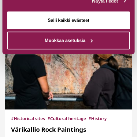
Näytä tiedot
Salli kaikki evästeet
Muokkaa asetuksia
#Historical sites
#Cultural heritage
#History
Värikallio Rock Paintings