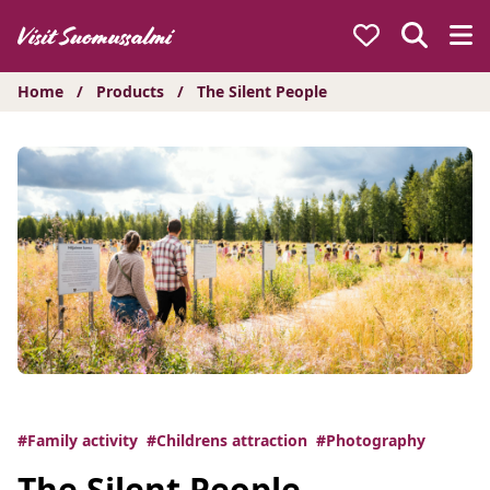
Hyppää
sisältöön
Home
/
Products
/
The Silent People
#Family activity
#Childrens attraction
#Photography
The Silent People