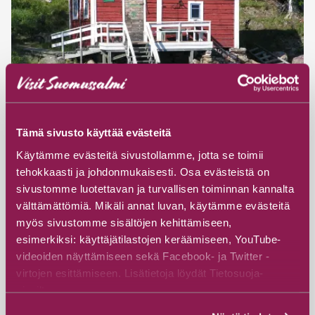
Tämä sivusto käyttää evästeitä
#Guided service
#Museums & galleries
Käytämme evästeitä sivustollamme, jotta se toimii
#Cultural heritage
tehokkaasti ja johdonmukaisesti. Osa evästeistä on
Turjanlinna, Home of Author Ilmari
sivustomme luotettavan ja turvallisen toiminnan kannalta
välttämättömiä. Mikäli annat luvan, käytämme evästeitä
Kianto
myös sivustomme sisältöjen kehittämiseen,
Visit Suomussalmi
esimerkiksi: käyttäjätilastojen keräämiseen, YouTube-
videoiden näyttämiseen sekä Facebook- ja Twitter -
Viitostie 243, 89600 Suomussalmi
virtojen esittämiseen. Lisätietoja löydät Tietosuoja-
sivuiltamme.
Read more