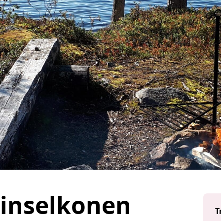
inselkonen
T