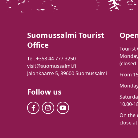
Suomussalmi Tourist
Open
Office
Tourist 
Monday-
Tel. +358 44 777 3250
(closed
visit@suomussalmi.fi
Jalonkaarre 5, 89600 Suomussalmi
From 15t
Monday-
Follow us
Saturd
10.00-18
On the 
close at