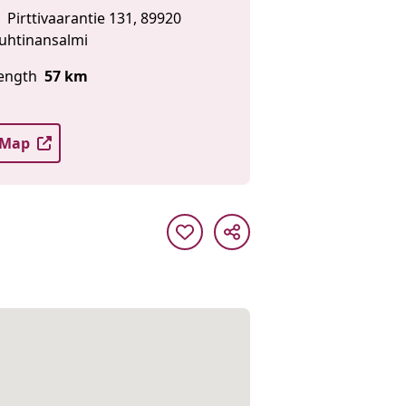
Pirttivaarantie 131, 89920
uhtinansalmi
ength
57 km
Map