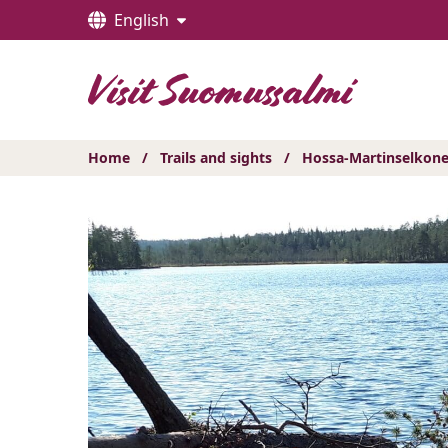
Hyppää
English
sisältöön
Home
/
Trails and sights
/
Hossa-Martinselkonen