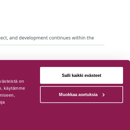
ject, and development continues within the
Salli kaikki evästeet
västeistä on
van, käytämme
Muokkaa asetuksia
ämiseen,
oja