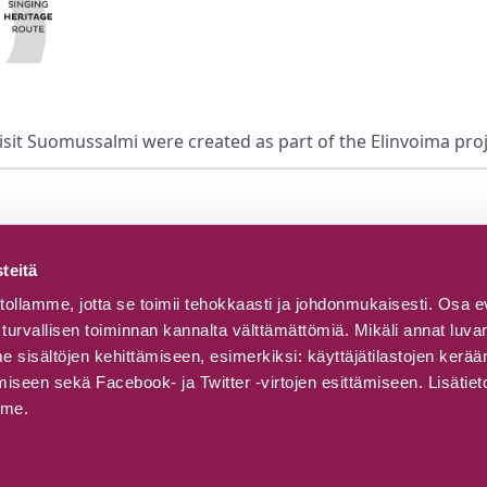
isit Suomussalmi were created as part of the Elinvoima pro
teitä
ollamme, jotta se toimii tehokkaasti ja johdonmukaisesti. Osa e
turvallisen toiminnan kannalta välttämättömiä. Mikäli annat lu
sisältöjen kehittämiseen, esimerkiksi: käyttäjätilastojen kerä
seen sekä Facebook- ja Twitter -virtojen esittämiseen. Lisätiet
mme.
© 2026 Visit Suomussalmi