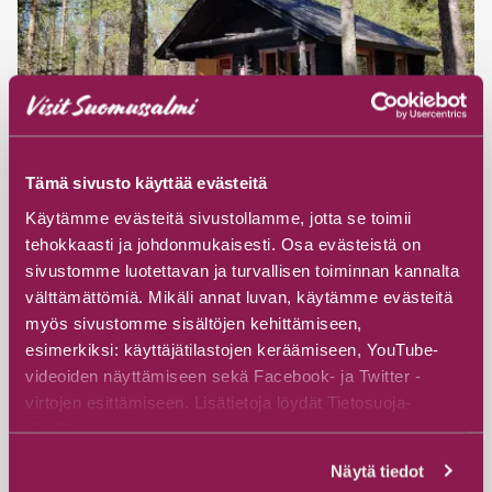
Tämä sivusto käyttää evästeitä
Käytämme evästeitä sivustollamme, jotta se toimii
#Cottages & Villas
tehokkaasti ja johdonmukaisesti. Osa evästeistä on
sivustomme luotettavan ja turvallisen toiminnan kannalta
Tiuku Cottage
välttämättömiä. Mikäli annat luvan, käytämme evästeitä
Loma-Hossa
myös sivustomme sisältöjen kehittämiseen,
esimerkiksi: käyttäjätilastojen keräämiseen, YouTube-
Hossantie 312, 89920 Suomussalmi
videoiden näyttämiseen sekä Facebook- ja Twitter -
virtojen esittämiseen. Lisätietoja löydät Tietosuoja-
Read more
sivuiltamme.
Näytä tiedot