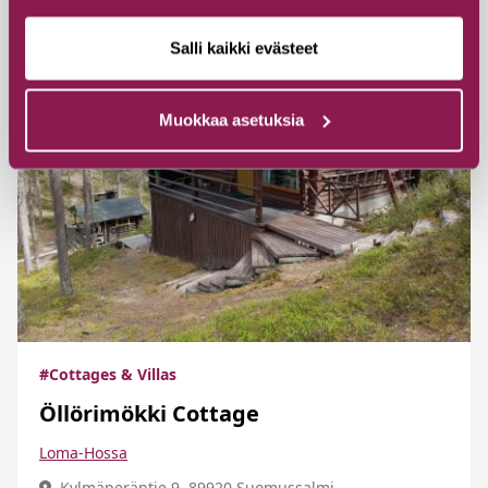
Salli kaikki evästeet
Muokkaa asetuksia
#Cottages & Villas
Öllörimökki Cottage
Loma-Hossa
Kylmäperäntie 9, 89920 Suomussalmi