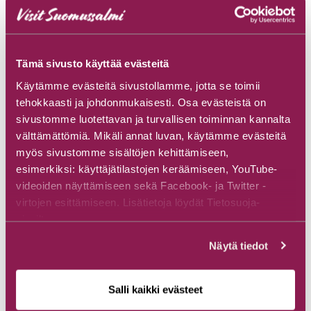
Tämä sivusto käyttää evästeitä
Käytämme evästeitä sivustollamme, jotta se toimii
tehokkaasti ja johdonmukaisesti. Osa evästeistä on
sivustomme luotettavan ja turvallisen toiminnan kannalta
välttämättömiä. Mikäli annat luvan, käytämme evästeitä
myös sivustomme sisältöjen kehittämiseen,
esimerkiksi: käyttäjätilastojen keräämiseen, YouTube-
videoiden näyttämiseen sekä Facebook- ja Twitter -
Tiedot päivitetty 4/2023.
virtojen esittämiseen. Lisätietoja löydät Tietosuoja-
Kalapaikkojen kohdekuvaukset on toteutettu
sivuiltamme.
yhteistyössä Oskari Reinmanin /
Vapaalla jalalla
kanssa
osana Elinvoimaa matkailusta – Kuhmo Suomussalmi -
Näytä tiedot
hanketta.
Salli kaikki evästeet