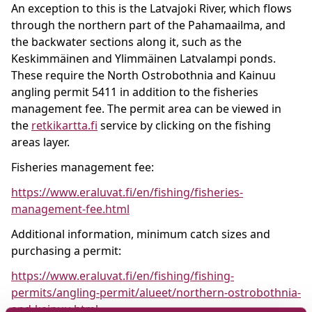
An exception to this is the Latvajoki River, which flows
through the northern part of the Pahamaailma, and
the backwater sections along it, such as the
Keskimmäinen and Ylimmäinen Latvalampi ponds.
These require the North Ostrobothnia and Kainuu
angling permit 5411 in addition to the fisheries
management fee. The permit area can be viewed in
the
retkikartta.fi
service by clicking on the fishing
areas layer.
Fisheries management fee:
https://www.eraluvat.fi/en/fishing/fisheries-
management-fee.html
Additional information, minimum catch sizes and
purchasing a permit:
https://www.eraluvat.fi/en/fishing/fishing-
permits/angling-permit/alueet/northern-ostrobothnia-
and-kainuu.html