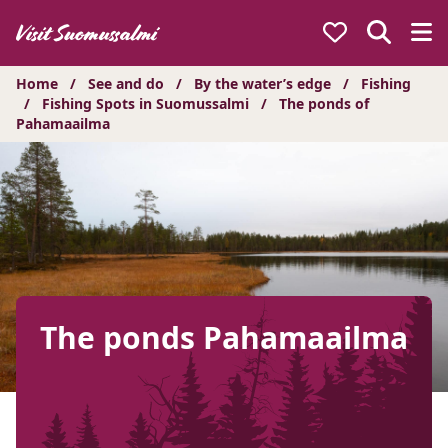
Hyppää
sisältöön
Home
/
See and do
/
By the water’s edge
/
Fishing
/
Fishing Spots in Suomussalmi
/
The ponds of
Pahamaailma
The ponds Pahamaailma