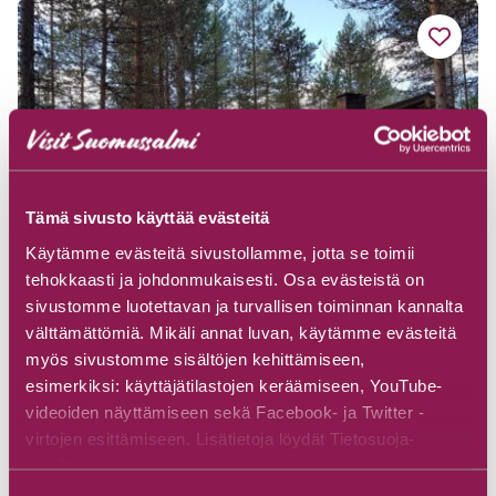
Tämä sivusto käyttää evästeitä
Käytämme evästeitä sivustollamme, jotta se toimii
tehokkaasti ja johdonmukaisesti. Osa evästeistä on
sivustomme luotettavan ja turvallisen toiminnan kannalta
välttämättömiä. Mikäli annat luvan, käytämme evästeitä
myös sivustomme sisältöjen kehittämiseen,
Loma-Hossa’s Saunamökki
esimerkiksi: käyttäjätilastojen keräämiseen, YouTube-
videoiden näyttämiseen sekä Facebook- ja Twitter -
virtojen esittämiseen. Lisätietoja löydät Tietosuoja-
Read more
sivuiltamme.