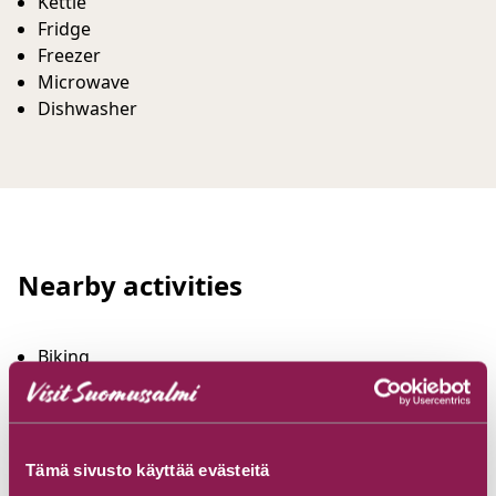
Kettle
Fridge
Freezer
Microwave
Dishwasher
Nearby activities
Biking
Boating
Canoeing
Cross-country skiing
Fishing
Tämä sivusto käyttää evästeitä
Picking