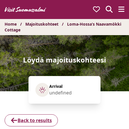
Hyppää
sisältöön
Home
/
Majoituskohteet
/
Loma-Hossa’s Naavamökki
Cottage
Löydä majoituskohteesi
Arrival
Back to results