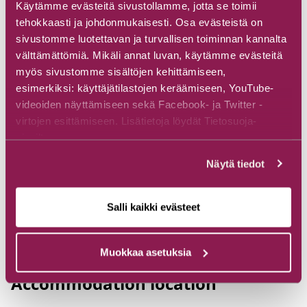
Käytämme evästeitä sivustollamme, jotta se toimii
Swimming
tehokkaasti ja johdonmukaisesti. Osa evästeistä on
sivustomme luotettavan ja turvallisen toiminnan kannalta
Distances
välttämättömiä. Mikäli annat luvan, käytämme evästeitä
myös sivustomme sisältöjen kehittämiseen,
Hossantie 310, 89920 Ruhtinansalmi, Suomi
esimerkiksi: käyttäjätilastojen keräämiseen, YouTube-
videoiden näyttämiseen sekä Facebook- ja Twitter -
virtojen esittämiseen. Lisätietoja löydät Tietosuoja-
Kuusamo 85 km
sivuiltamme.
Kajaani 215 km
Näytä tiedot
Oulu 250 km
Salli kaikki evästeet
Muokkaa asetuksia
Accommodation location