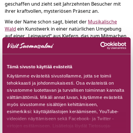
geschaffen und zieht seit Jahrzehnten Besucher mit
ihrer kraftvollen, mysteriösen Präsenz an.
Wie der Name schon sagt, bietet der
Musikalische
Wald
ein Kunstwerk in einer natürlichen Umgebung
auf einer „Leinwand“ aus Kiefern, das zum Mitmachen
einlädt. Der Ort ist ideal für Familien mit Kindern oder
Gruppen, da das Spielen mehrerer Instrumente die
Zusammenarbeit erfordert.
Tämä sivusto käyttää evästeitä
Turjanlinna
, das Zuhause des Meisterschriftstellers
Ilmari Kianto, gehört zu den interessantesten
Käytämme evästeitä sivustollamme, jotta se toimii
Sehenswürdigkeiten in Suomussalmi. Das Gebiet von
tehokkaasti ja johdonmukaisesti. Osa evästeistä on
Turjanlinna ist ein großartiges Sommerziel. Zusätzlich
sivustomme luotettavan ja turvallisen toiminnan kannalta
bietet das Kianta-Boot während der Sommermonate
välttämättömiä. Mikäli annat luvan, käytämme evästeitä
tägliche Kreuzfahrten nach Turjanlinna an. Sie können
myös sivustomme sisältöjen kehittämiseen,
auch Charterfahrten nach Ihren Wünschen buchen.
esimerkiksi: käyttäjätilastojen keräämiseen, YouTube-
videoiden näyttämiseen sekä Facebook- ja Twitter -
Suomussalmi liegt in der Provinz Kainuu und ist über
virtojen esittämiseen. Lisätietoja löydät Tietosuoja-
die fünfspurige Straße erreichbar. Die Entfernung von
sivuiltamme.