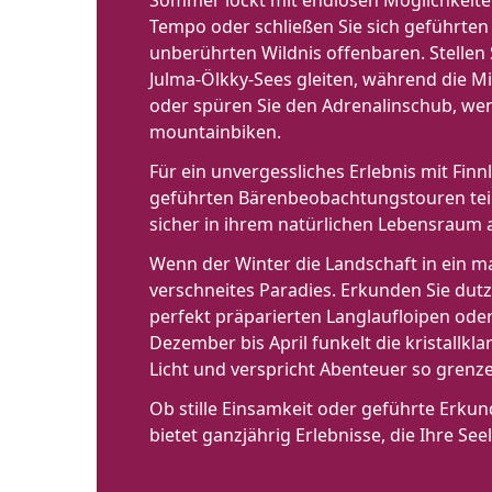
Sommer lockt mit endlosen Möglichkeite
Tempo oder schließen Sie sich geführten 
unberührten Wildnis offenbaren. Stellen 
Julma-Ölkky-Sees gleiten, während die M
oder spüren Sie den Adrenalinschub, wen
mountainbiken.
Für ein unvergessliches Erlebnis mit Fi
geführten Bärenbeobachtungstouren tei
sicher in ihrem natürlichen Lebensraum 
Wenn der Winter die Landschaft in ein ma
verschneites Paradies. Erkunden Sie dut
perfekt präparierten Langlaufloipen oder
Dezember bis April funkelt die kristallk
Licht und verspricht Abenteuer so grenze
Ob stille Einsamkeit oder geführte Erk
bietet ganzjährig Erlebnisse, die Ihre S