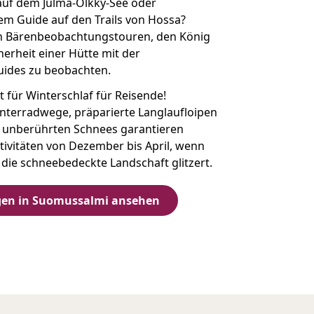
uf dem Julma-Ölkky-See oder
em Guide auf den Trails von Hossa?
 Bärenbeobachtungstouren, den König
herheit einer Hütte mit der
uides zu beobachten.
it für Winterschlaf für Reisende!
nterradwege, präparierte Langlaufloipen
 unberührten Schnees garantieren
ivitäten von Dezember bis April, wenn
 die schneebedeckte Landschaft glitzert.
ngen in Suomussalmi ansehen