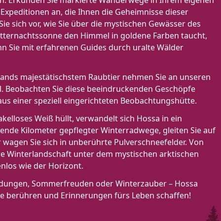
n: Erkunden Sie markierte Wanderwege in Ihrem eigenen
Expeditionen an, die Ihnen die Geheimnisse dieser
Sie sich vor, wie Sie über die mystischen Gewässer des
itternachtssonne den Himmel in goldene Farben taucht,
n Sie mit erfahrenen Guides durch uralte Wälder
nnlands majestätischstem Raubtier nehmen Sie an unseren
l. Beobachten Sie diese beeindruckenden Geschöpfe
aus einer speziell eingerichteten Beobachtungshütte.
kelloses Weiß hüllt, verwandelt sich Hossa in ein
zende Kilometer gepflegter Winterradwege, gleiten Sie auf
 wagen Sie sich in unberührte Pulverschneefelder. Von
lare Winterlandschaft unter dem mystischen arktischen
nlos wie der Horizont.
undungen, Sommerfreuden oder Winterzauber – Hossa
eele berühren und Erinnerungen fürs Leben schaffen!