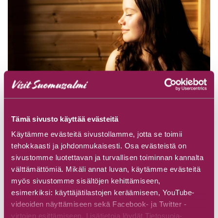
Friseur, Massage & Schönheitspflege
Tämä sivusto käyttää evästeitä
Käytämme evästeitä sivustollamme, jotta se toimii
tehokkaasti ja johdonmukaisesti. Osa evästeistä on
sivustomme luotettavan ja turvallisen toiminnan kannalta
välttämättömiä. Mikäli annat luvan, käytämme evästeitä
Wellness-Angebote entdecken
myös sivustomme sisältöjen kehittämiseen,
esimerkiksi: käyttäjätilastojen keräämiseen, YouTube-
videoiden näyttämiseen sekä Facebook- ja Twitter -
virtojen esittämiseen. Lisätietoja löydät Tietosuoja-