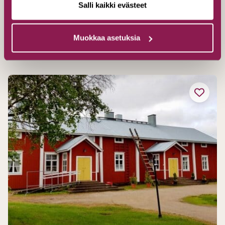
Salli kaikki evästeet
Hossantie 278a, 89920 Ruhtinansalmi
Entdecken
Muokkaa asetuksia