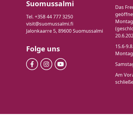
Suomussalmi
Das Fre
geöffne
Tel. +358 44 777 3250
Montag-
visit@suomussalmi.fi
(geschl
Jalonkaarre 5, 89600 Suomussalmi
20.6.20
15.6-9.8
Folge uns
Montag-
Samstag
Am Vora
schließ