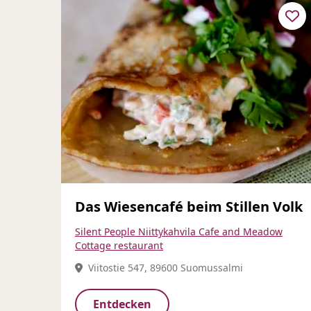
Das Wiesencafé beim Stillen Volk
Silent People Niittykahvila Cafe and Meadow
Cottage restaurant
Viitostie 547, 89600 Suomussalmi
Entdecken