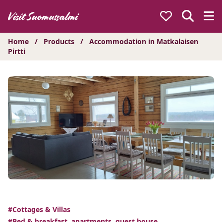
Hyppää
sisältöön
Home
/
Products
/
Accommodation in Matkalaisen
Pirtti
#Cottages & Villas
#Bed & breakfast, apartments, guest house