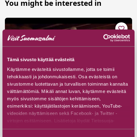
You might be interested in
Tämä sivusto käyttää evästeitä
Käytämme evästeitä sivustollamme, jotta se toimii
tehokkaasti ja johdonmukaisesti. Osa evästeistä on
sivustomme luotettavan ja turvallisen toiminnan kannalta
välttämättömiä. Mikäli annat luvan, käytämme evästeitä
myös sivustomme sisältöjen kehittämiseen,
esimerkiksi: käyttäjätilastojen keräämiseen, YouTube-
videoiden näyttämiseen sekä Facebook- ja Twitter -
virtojen esittämiseen. Lisätietoja löydät Tietosuoja-
#Cottages & Villas
sivuiltamme.
Matkalaisen Pirtti