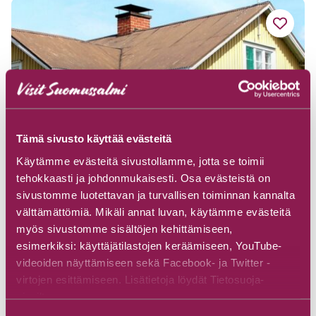
Tämä sivusto käyttää evästeitä
Käytämme evästeitä sivustollamme, jotta se toimii
tehokkaasti ja johdonmukaisesti. Osa evästeistä on
sivustomme luotettavan ja turvallisen toiminnan kannalta
välttämättömiä. Mikäli annat luvan, käytämme evästeitä
myös sivustomme sisältöjen kehittämiseen,
Arolan Pirtti B&B
esimerkiksi: käyttäjätilastojen keräämiseen, YouTube-
videoiden näyttämiseen sekä Facebook- ja Twitter -
virtojen esittämiseen. Lisätietoja löydät Tietosuoja-
Read more
sivuiltamme.