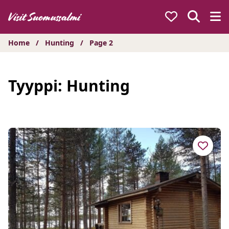
Hyppää
sisältöön
Home
/
Hunting
/
Page 2
Tyyppi:
Hunting