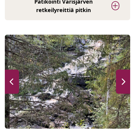
Patikointi Varisjärven
retkeilyreittiä pitkin