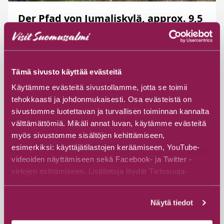
Der Pfad von Jumaliskylä, approx. 9,5
km
Jumalisentie 24, 89600 Suomussalmi
Tämä sivusto käyttää evästeitä
Entdecken
Käytämme evästeitä sivustollamme, jotta se toimii
tehokkaasti ja johdonmukaisesti. Osa evästeistä on
sivustomme luotettavan ja turvallisen toiminnan kannalta
välttämättömiä. Mikäli annat luvan, käytämme evästeitä
myös sivustomme sisältöjen kehittämiseen,
esimerkiksi: käyttäjätilastojen keräämiseen, YouTube-
videoiden näyttämiseen sekä Facebook- ja Twitter -
virtojen esittämiseen. Lisätietoja löydät Tietosuoja-
sivuiltamme.
Näytä tiedot