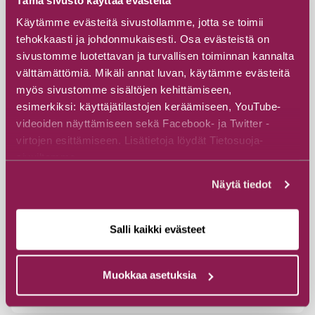
Käytämme evästeitä sivustollamme, jotta se toimii
tehokkaasti ja johdonmukaisesti. Osa evästeistä on
sivustomme luotettavan ja turvallisen toiminnan kannalta
välttämättömiä. Mikäli annat luvan, käytämme evästeitä
myös sivustomme sisältöjen kehittämiseen,
esimerkiksi: käyttäjätilastojen keräämiseen, YouTube-
videoiden näyttämiseen sekä Facebook- ja Twitter -
virtojen esittämiseen. Lisätietoja löydät Tietosuoja-
sivuiltamme.
Näytä tiedot
Hakokosken Huijaus – Wanderweg, 5
km
Salli kaikki evästeet
Jatkonsalmentie 33, 89920 Suomussalmi
Muokkaa asetuksia
Entdecken