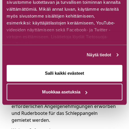
Ein Paradies für Angler
sivustomme luotettavan ja turvallisen toiminnan kannalta
välttämättömiä. Mikäli annat luvan, käytämme evästeitä
Die Angelgewässer von Hossa werden sorgfältig
myös sivustomme sisältöjen kehittämiseen,
bewirtschaftet. Um den Bestand der
esimerkiksi: käyttäjätilastojen keräämiseen, YouTube-
einheimischen Fischarten zu sichern, werden
videoiden näyttämiseen sekä Facebook- ja Twitter -
gezielte Besatzmaßnahmen durchgeführt. In
virtojen esittämiseen. Lisätietoja löydät Tietosuoja-
einigen abgeschlossenen Gewässern werden
sivuiltamme.
fangfertige Regenbogenforellen eingesetzt, und
Näytä tiedot
im Fluss Hossanjoki werden ebenfalls Forellen
ausgesetzt. Gebiete zum Fliegenfischen,
Eisangeln und Schleppangeln sind leicht
Salli kaikki evästeet
zugänglich. In der unberührten Wildnis auf
herrlichen Routen kann man Hechte, Barsche,
Renken, Äschen und Forellen angeln. Im
Muokkaa asetuksia
Besucherzentrum von Hossa können die
erforderlichen Angelgenehmigungen erworben
und Ruderboote für das Schleppangeln
gemietet werden.