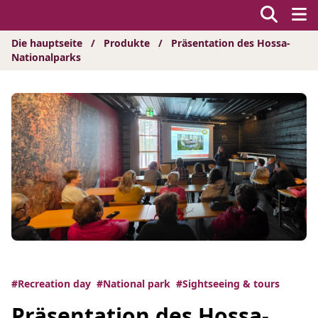
Hyppää
sisältöön
Die hauptseite
/
Produkte
/
Präsentation des Hossa-
Nationalparks
#Recreation day
#National park
#Sightseeing & tours
Präsentation des Hossa-