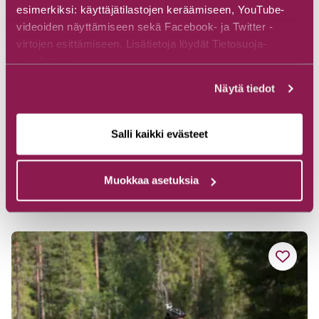
esimerkiksi: käyttäjätilastojen keräämiseen, YouTube-
videoiden näyttämiseen sekä Facebook- ja Twitter -
virtojen esittämiseen. Lisätietoja löydät Tietosuoja-
sivuiltamme.
Hossan Lumo, SUP-Boards, Kajaks
Näytä tiedot
und Kanus
Camping Hossan Lumo
Salli kaikki evästeet
Lumontie 3, 89920 Ruhtinansalmi
Entdecken
Muokkaa asetuksia