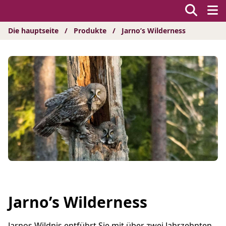
Hyppää
sisältöön
Die hauptseite
/
Produkte
/
Jarno’s Wilderness
Jarno’s Wilderness
Jarnos Wildnis entführt Sie mit über zwei Jahrzehnten