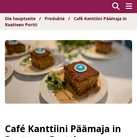
Hyppää
sisältöön
Die hauptseite
/
Produkte
/
Café Kanttiini Päämaja in
Raatteen Portti
Café Kanttiini Päämaja in