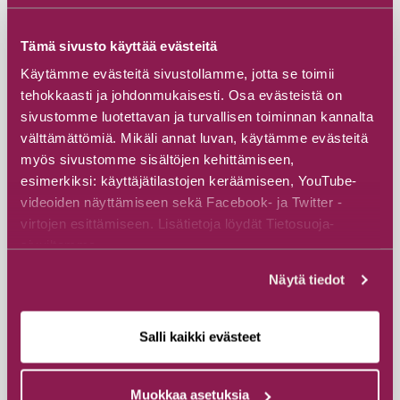
Andere Ziele
Tämä sivusto käyttää evästeitä
Käytämme evästeitä sivustollamme, jotta se toimii
tehokkaasti ja johdonmukaisesti. Osa evästeistä on
sivustomme luotettavan ja turvallisen toiminnan kannalta
välttämättömiä. Mikäli annat luvan, käytämme evästeitä
myös sivustomme sisältöjen kehittämiseen,
esimerkiksi: käyttäjätilastojen keräämiseen, YouTube-
videoiden näyttämiseen sekä Facebook- ja Twitter -
virtojen esittämiseen. Lisätietoja löydät Tietosuoja-
sivuiltamme.
Näytä tiedot
Salli kaikki evästeet
#Museums & galleries
Winterkriegsmuseum Raatteen
Muokkaa asetuksia