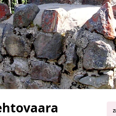
ehtovaara
Z