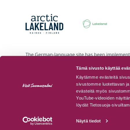
The German-language site has been implemented
Tämä sivusto käyttää eväs
Käytämme evästeitä sivust
sivustomme luotettavan ja 
evästeitä myös sivustomme 
YouTube-videoiden näyttämi
löydät Tietosuoja-sivuilta
Näytä tiedot