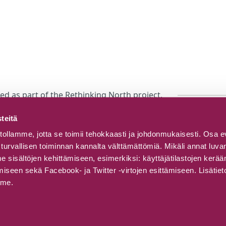
 as part of the Rethinking North project.
teitä
ollamme, jotta se toimii tehokkaasti ja johdonmukaisesti. Osa e
turvallisen toiminnan kannalta välttämättömiä. Mikäli annat lu
sisältöjen kehittämiseen, esimerkiksi: käyttäjätilastojen kerä
seen sekä Facebook- ja Twitter -virtojen esittämiseen. Lisätiet
mme.