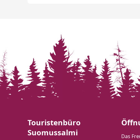
Touristenbüro
Öffn
Suomussalmi
Das Fre