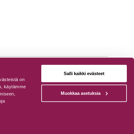
Salli kaikki evästeet
västeistä on
van, käytämme
Muokkaa asetuksia
ämiseen,
oja