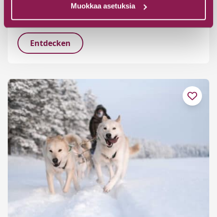
Camp Norwide/Hossan Lomakeskus
Muokkaa asetuksia
Hossantie 278 A, 89920 Ruhtinansalmi
Entdecken