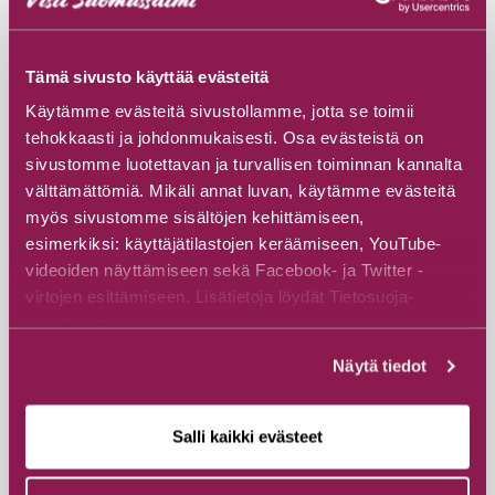
Tämä sivusto käyttää evästeitä
Käytämme evästeitä sivustollamme, jotta se toimii
tehokkaasti ja johdonmukaisesti. Osa evästeistä on
sivustomme luotettavan ja turvallisen toiminnan kannalta
välttämättömiä. Mikäli annat luvan, käytämme evästeitä
myös sivustomme sisältöjen kehittämiseen,
esimerkiksi: käyttäjätilastojen keräämiseen, YouTube-
videoiden näyttämiseen sekä Facebook- ja Twitter -
virtojen esittämiseen. Lisätietoja löydät Tietosuoja-
sivuiltamme.
Näytä tiedot
Camp Norwide/Hossa Holiday Centre
Salli kaikki evästeet
Ecolodge