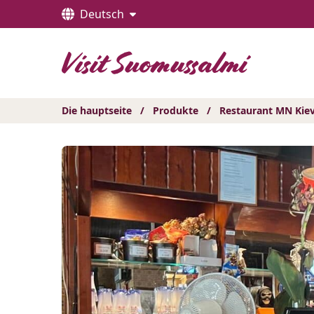
Hyppää
Deutsch
sisältöön
Die hauptseite
/
Produkte
/
Restaurant MN Kiev