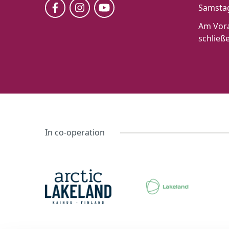
Samstag
Am Vora
schließ
In co-operation