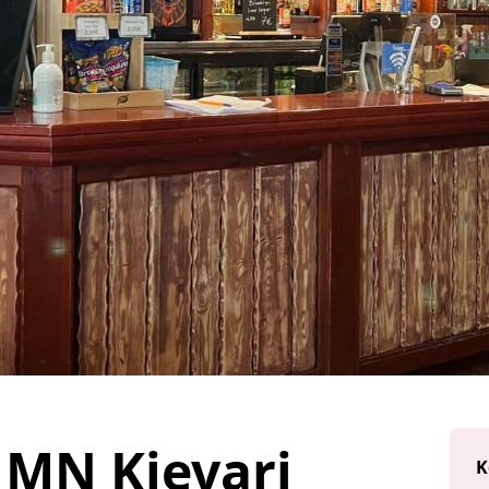
 MN Kievari
K