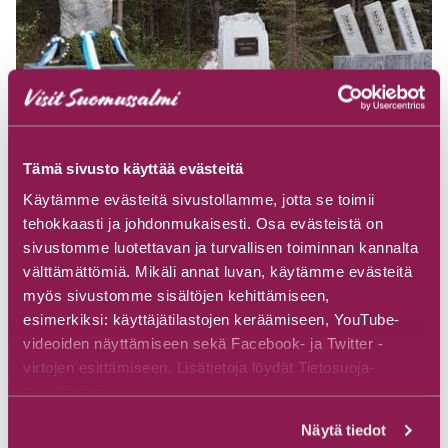
Tämä sivusto käyttää evästeitä
Käytämme evästeitä sivustollamme, jotta se toimii
tehokkaasti ja johdonmukaisesti. Osa evästeistä on
Denkmal von Hyövynvaara
sivustomme luotettavan ja turvallisen toiminnan kannalta
Luolasuontie, 89740 Suomussalmi
välttämättömiä. Mikäli annat luvan, käytämme evästeitä
myös sivustomme sisältöjen kehittämiseen,
Entdecken
esimerkiksi: käyttäjätilastojen keräämiseen, YouTube-
videoiden näyttämiseen sekä Facebook- ja Twitter -
virtojen esittämiseen. Lisätietoja löydät Tietosuoja-
sivuiltamme.
Näytä tiedot