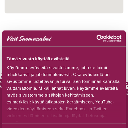
Tämä sivusto käyttää evästeitä
Käytämme evästeitä sivustollamme, jotta se toimii
tehokkaasti ja johdonmukaisesti. Osa evästeistä on
sivustomme luotettavan ja turvallisen toiminnan kannalta
välttämättömiä. Mikäli annat luvan, käytämme evästeitä
myös sivustomme sisältöjen kehittämiseen,
esimerkiksi: käyttäjätilastojen keräämiseen, YouTube-
videoiden näyttämiseen sekä Facebook- ja Twitter -
virtojen esittämiseen. Lisätietoja löydät Tietosuoja-
Touristenbüro Suomussalmi
sivuiltamme.