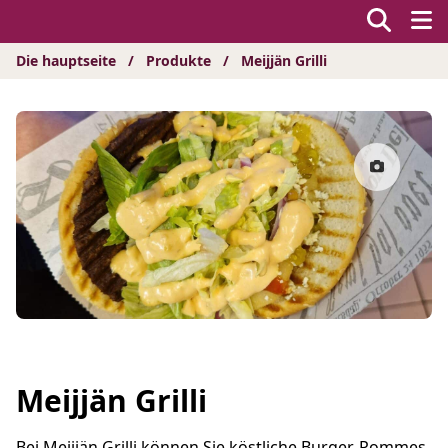
Hyppää
sisältöön
Die hauptseite
/
Produkte
/
Meijjän Grilli
Meijjän Grilli
Bei Meijjän Grilli können Sie köstliche Burger, Pommes