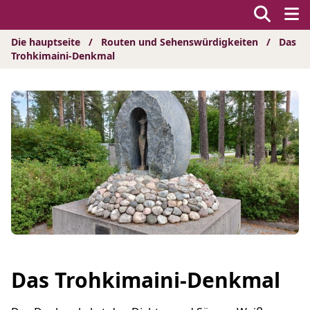
Hyppää
sisältöön
Die hauptseite
/
Routen und Sehenswürdigkeiten
/
Das
Trohkimaini-Denkmal
Das Trohkimaini-Denkmal