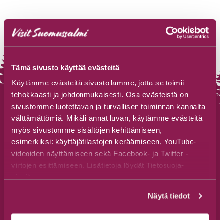
Tämä sivusto käyttää evästeitä
Käytämme evästeitä sivustollamme, jotta se toimii
tehokkaasti ja johdonmukaisesti. Osa evästeistä on
sivustomme luotettavan ja turvallisen toiminnan kannalta
välttämättömiä. Mikäli annat luvan, käytämme evästeitä
myös sivustomme sisältöjen kehittämiseen,
Touristenbüro Suomussalmi
esimerkiksi: käyttäjätilastojen keräämiseen, YouTube-
videoiden näyttämiseen sekä Facebook- ja Twitter -
Tel. +358 44 777 3250
virtojen esittämiseen. Lisätietoja löydät Tietosuoja-
visit@suomussalmi.fi
sivuiltamme.
Jalonkaarre 5, 89600 Suomussalmi
Näytä tiedot
Folge uns