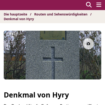
Hyppää
sisältöön
Die hauptseite
/
Routen und Sehenswürdigkeiten
/
Denkmal von Hyry
Denkmal von Hyry