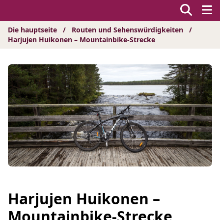
Hyppää
sisältöön
Die hauptseite
/
Routen und Sehenswürdigkeiten
/
Harjujen Huikonen – Mountainbike-Strecke
Harjujen Huikonen –
Mountainbike-Strecke