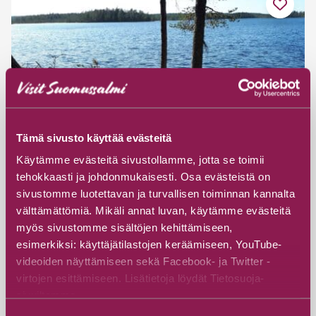
Tämä sivusto käyttää evästeitä
Käytämme evästeitä sivustollamme, jotta se toimii
tehokkaasti ja johdonmukaisesti. Osa evästeistä on
sivustomme luotettavan ja turvallisen toiminnan kannalta
välttämättömiä. Mikäli annat luvan, käytämme evästeitä
Hossa-Martinselkonen-Wanderweg,
myös sivustomme sisältöjen kehittämiseen,
57 km
esimerkiksi: käyttäjätilastojen keräämiseen, YouTube-
videoiden näyttämiseen sekä Facebook- ja Twitter -
Pirttivaarantie 131, 89920 Ruhtinansalmi
virtojen esittämiseen. Lisätietoja löydät Tietosuoja-
sivuiltamme.
Entdecken