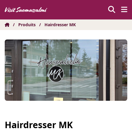
Hyppää
sisältöön
/
Produits
/
Hairdresser MK
Hairdresser MK