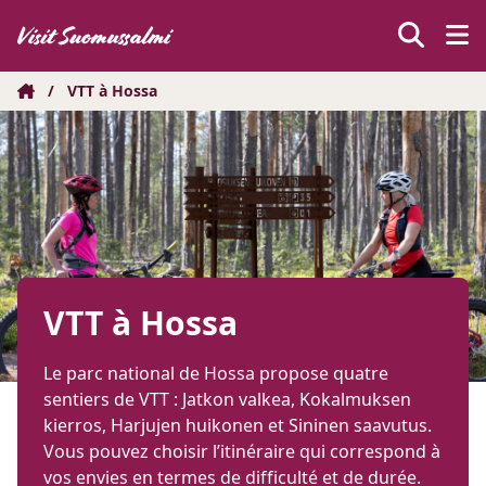
Hyppää
sisältöön
/
VTT à Hossa
VTT à Hossa
Le parc national de Hossa propose quatre
sentiers de VTT : Jatkon valkea, Kokalmuksen
kierros, Harjujen huikonen et Sininen saavutus.
Vous pouvez choisir l’itinéraire qui correspond à
vos envies en termes de difficulté et de durée.