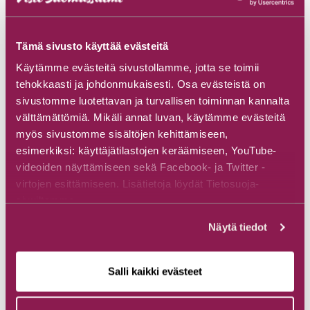
Excursions et cours avec Kainuun
Tämä sivusto käyttää evästeitä
Luontoretket
Käytämme evästeitä sivustollamme, jotta se toimii
tehokkaasti ja johdonmukaisesti. Osa evästeistä on
Kainuun luontoretket
sivustomme luotettavan ja turvallisen toiminnan kannalta
Joukojärventie 14, 89920 Suomussalmi
välttämättömiä. Mikäli annat luvan, käytämme evästeitä
myös sivustomme sisältöjen kehittämiseen,
Découvrez
esimerkiksi: käyttäjätilastojen keräämiseen, YouTube-
videoiden näyttämiseen sekä Facebook- ja Twitter -
virtojen esittämiseen. Lisätietoja löydät Tietosuoja-
sivuiltamme.
Näytä tiedot
Salli kaikki evästeet