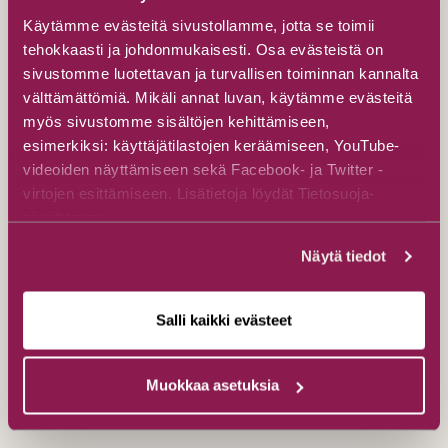
Käytämme evästeitä sivustollamme, jotta se toimii
tehokkaasti ja johdonmukaisesti. Osa evästeistä on
sivustomme luotettavan ja turvallisen toiminnan kannalta
välttämättömiä. Mikäli annat luvan, käytämme evästeitä
myös sivustomme sisältöjen kehittämiseen,
esimerkiksi: käyttäjätilastojen keräämiseen, YouTube-
videoiden näyttämiseen sekä Facebook- ja Twitter -
virtojen esittämiseen. Lisätietoja löydät Tietosuoja-
sivuiltamme.
Fatbike électrique Tunturi Emax à
Näytä tiedot
louer
Kainuun luontoretket
Salli kaikki evästeet
Joukojärventie 14, 89920 Suomussalmi
Découvrez
Muokkaa asetuksia