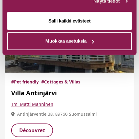
Näytä tiedot
Salli kaikki evästeet
Muokkaa asetuksia
#Pet friendly
#Cottages & Villas
Villa Antinjärvi
Tmi Matti Manninen
Antinjärventie 38, 89760 Suomussalmi
Découvrez