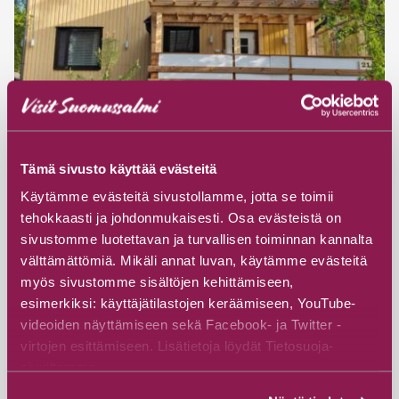
#Cottages & Villas
#Pet friendly
Villa Karhunpesä
Tämä sivusto käyttää evästeitä
T:mi Matti Manninen
Käytämme evästeitä sivustollamme, jotta se toimii
Tervosentie 21, 89920 Suomussalmi
tehokkaasti ja johdonmukaisesti. Osa evästeistä on
sivustomme luotettavan ja turvallisen toiminnan kannalta
välttämättömiä. Mikäli annat luvan, käytämme evästeitä
Découvrez
myös sivustomme sisältöjen kehittämiseen,
esimerkiksi: käyttäjätilastojen keräämiseen, YouTube-
videoiden näyttämiseen sekä Facebook- ja Twitter -
virtojen esittämiseen. Lisätietoja löydät Tietosuoja-
sivuiltamme.