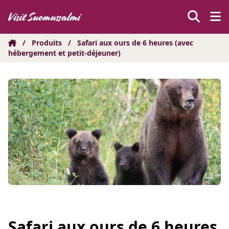
Hyppää
sisältöön
/
Produits
/
Safari aux ours de 6 heures (avec
hébergement et petit-déjeuner)
Safari aux ours de 6 heures