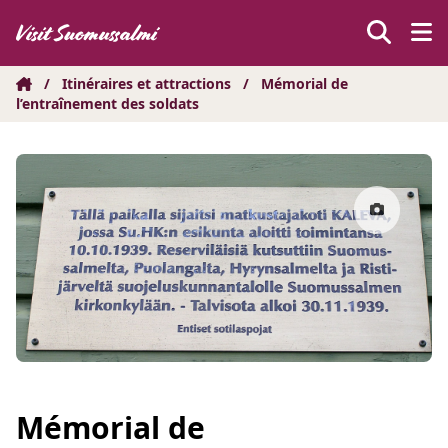
Hyppää
sisältöön
/
Itinéraires et attractions
/
Mémorial de
l’entraînement des soldats
Mémorial de