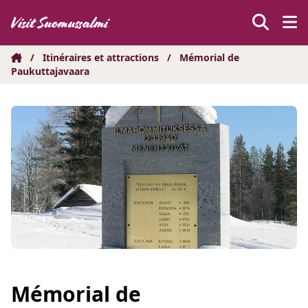
Hyppää
sisältöön
/
Itinéraires et attractions
/
Mémorial de
Paukuttajavaara
Mémorial de