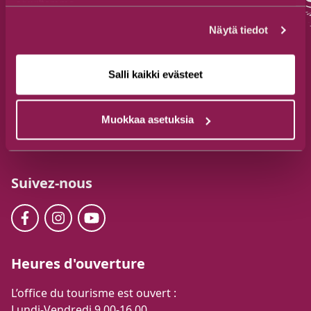
sivuiltamme.
Näytä tiedot
Salli kaikki evästeet
Office du tourisme de Suomussalmi
Tél. +358 44 777 3250
Muokkaa asetuksia
visit@suomussalmi.fi
Jalonkaarre 5, 89600 Suomussalmi
Suivez-nous
Heures d'ouverture
L’office du tourisme est ouvert :
Lundi-Vendredi 9.00-16.00