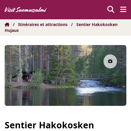
Hyppää
sisältöön
/
Itinéraires et attractions
/
Sentier Hakokosken
Hujaus
Sentier Hakokosken