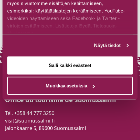
myös sivustomme sisältöjen kehittämiseen,
esimerkiksi: käyttäjätilastojen keräämiseen, YouTube-
videoiden näyttämiseen sekä Facebook- ja Twitter -
virtojen esittämiseen. Lisätietoja löydät Tietosuoja-
sivuiltamme.
Näytä tiedot
Salli kaikki evästeet
Muokkaa asetuksia
Office du tourisme de Suomussalmi
Tél. +358 44 777 3250
visit@suomussalmi.fi
Jalonkaarre 5, 89600 Suomussalmi